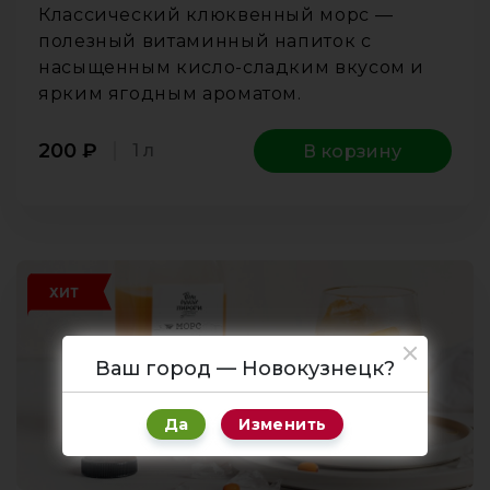
Классический клюквенный морс —
полезный витаминный напиток с
насыщенным кисло-сладким вкусом и
ярким ягодным ароматом.
200
₽
1 л
В корзину
ХИТ
Ваш город — Новокузнецк?
Да
Изменить