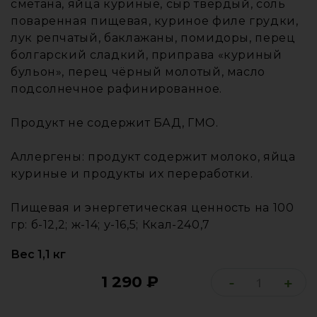
сметана, яйца куриные, сыр твёрдый, соль
поваренная пищевая, куриное филе грудки,
лук репчатый, баклажаны, помидоры, перец
болгарский сладкий, приправа «куриный
бульон», перец чёрный молотый, масло
подсолнечное рафинированное.
Продукт не содержит БАД, ГМО.
Аллергены: продукт содержит молоко, яйца
куриные и продукты их переработки.
Пищевая и энергетическая ценность на 100
гр: б-12,2; ж-14; у-16,5; Ккал-240,7
Вес 1,1 кг
1 290
₽
-
+