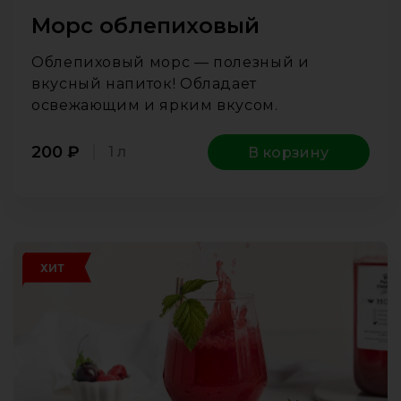
Морс облепиховый
Облепиховый морс — полезный и
вкусный напиток! Обладает
освежающим и ярким вкусом.
200
₽
1 л
В корзину
ХИТ