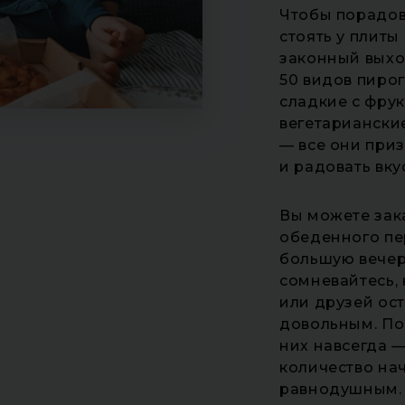
Чтобы порадов
стоять у плиты
законный выхо
50 видов пирог
сладкие с фру
вегетариански
— все они приз
и радовать вк
Вы можете зака
обеденного пе
большую вечер
сомневайтесь, 
или друзей ос
довольным. Поп
них навсегда —
количество нач
равнодушным