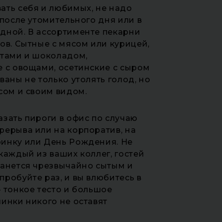
ать себя и любимых, не надо
 после утомительного дня или в
дной. В ассортименте пекарни
ов. Сытные с мясом или курицей,
ктами и шоколадом,
е с овощами, осетинские с сыром
ваны не только утолять голод, но
усом и своим видом.
зать пироги в офис по случаю
рерыва или на корпоратив, на
инку или День Рождения. Не
каждый из ваших коллег, гостей
танется чрезвычайно сытым и
робуйте раз, и вы влюбитесь в
 тонкое тесто и большое
инки никого не оставят
.