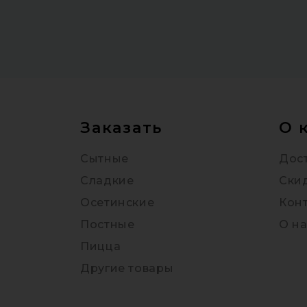
Заказать
О 
Сытные
Дост
Сладкие
Ски
Осетинские
Кон
Постные
О на
Пицца
Другие товары