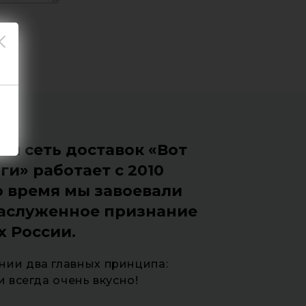
я сеть доставок «Вот
ги» работает с 2010
то время мы завоевали
заслуженное признание
ах России.
нии два главных принципа:
и всегда очень вкусно!