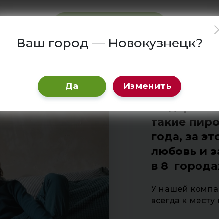
Отправить
Ваш город — Новокузнецк?
Да
Изменить
Федеральна
такие пиро
года, за э
любовь и 
в 8 город
У нашей компа
всегда к месту 