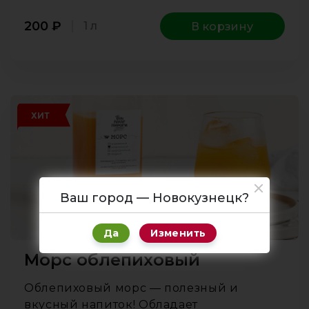
200
₽
1 л
В корзину
ХИТ
Ваш город — Новокузнецк?
Да
Изменить
Морс облепиховый
Облепиховый морс — полезный и
вкусный напиток! Обладает