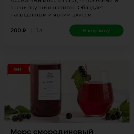
Ароматный морс из ягод — полезный и
очень вкусный напиток. Обладает
насыщенным и ярким вкусом.
200
₽
1 л
В корзину
ХИТ
Морс смородиновый