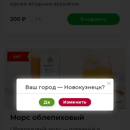
ярким ягодным ароматом.
200
₽
1 л
В корзину
ХИТ
Ваш город — Новокузнецк?
Да
Изменить
Морс облепиховый
Облепиховый морс — полезный и