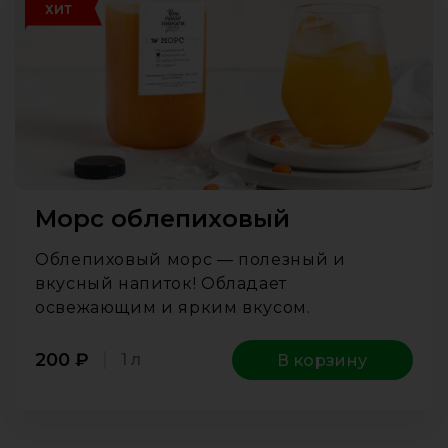
ХИТ
Морс облепиховый
Облепиховый морс — полезный и
вкусный напиток! Обладает
освежающим и ярким вкусом.
200
₽
1 л
В корзину