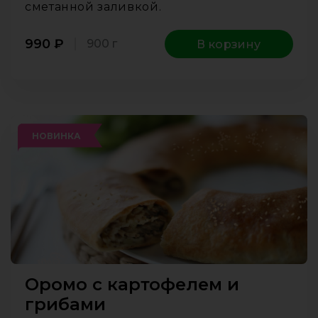
сметанной заливкой.
990
₽
900 г
В корзину
НОВИНКА
Оромо c картофелем и
грибами