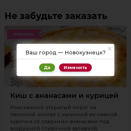
Не забудьте заказать
НОВИНКА
Ваш город — Новокузнецк?
Да
Изменить
Киш с ананасами и курицей
Изысканный открытый пирог на
песочной основе с начинкой из нежной
курочки со сладкими ананасами под
воздушной сливочной заливкой.