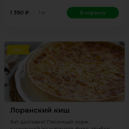
1 390
₽
1 кг
В корзину
ХИТ!
Лоранский киш
Хит доставки! Песочный корж
с начинкой из куриного филе, грибов,