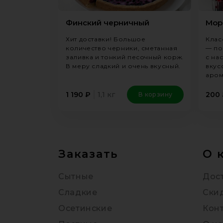
Финский черничный
Мор
Хит доставки! Большое
Клас
количество черники, сметанная
— по
заливка и тонкий песочный корж.
с на
В меру сладкий и очень вкусный.
вкус
аром
1,1 кг
1 190
₽
200
В корзину
Заказать
О 
Сытные
Дост
Сладкие
Ски
Осетинские
Кон