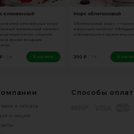
с клюквенный
Морс облепиховый
сический клюквенный морс
Облепиховый морс — поле
лезный витаминный напиток
и вкусный напиток! Обладае
сыщенным кисло-сладким
освежающим и ярким вкусом
ом и ярким ягодным
атом.
1 л
1 л
₽
200
₽
В корзину
В корзи
компании
Способы опла
авка и оплата
дки и акции
такты