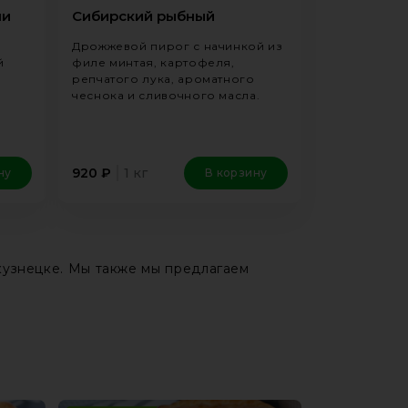
ми
Сибирский рыбный
Дрожжевой пирог с начинкой из
й
филе минтая, картофеля,
репчатого лука, ароматного
.
чеснока и сливочного масла.
1 кг
920
₽
ну
В корзину
кузнецке. Мы также мы предлагаем