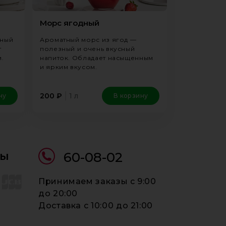
Морс ягодный
зный
Ароматный морс из ягод —
т
полезный и очень вкусный
.
напиток. Обладает насыщенным
и ярким вкусом.
1 л
200
₽
ну
В корзину
ты
60-08-02
Принимаем заказы c 9:00
до 20:00
Доставка c 10:00 до 21:00