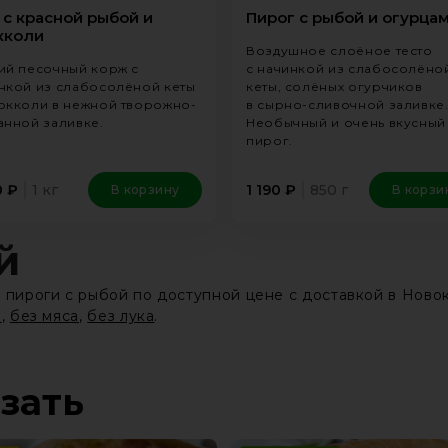
 с красной рыбой и
Пирог с рыбой и огурца
кколи
Воздушное слоёное тесто
ий песочный корж с
с начинкой из слабосолёно
нкой из слабосолёной кеты
кеты, солёных огурчиков
окколи в нежной творожно-
в сырно-сливочной заливке
анной заливке.
Необычный и очень вкусный
пирог.
1 кг
850 г
0
₽
1 190
₽
В корзину
В корзи
й
е пироги с рыбой по доступной цене с доставкой в Ново
м
,
без мяса
,
без лука
.
азать