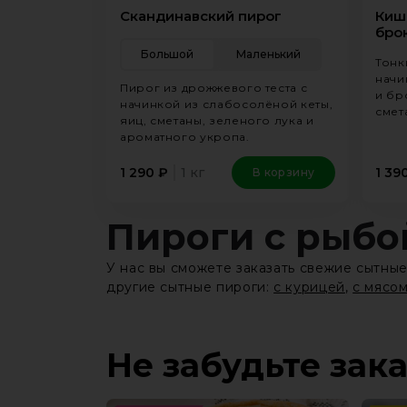
Скандинавский пирог
Киш
бро
Большой
Маленький
Тонк
начи
Пирог из дрожжевого теста с
и бр
начинкой из слабосолёной кеты,
смет
яиц, сметаны, зеленого лука и
ароматного укропа.
1 кг
1 290
₽
1 39
В корзину
Пироги с рыбо
У нас вы сможете заказать свежие сытны
другие сытные пироги:
с курицей
,
с мясо
Не забудьте зак