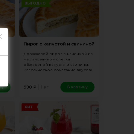
ВЫГОДНО
Пирог с капустой и свининой
Дрожжевой пирог с начинкой из
й из
маринованной слегка
обжареной капусты и свинины:
классическое сочетание вкусов!
1 кг
990
₽
ну
В корзину
ХИТ